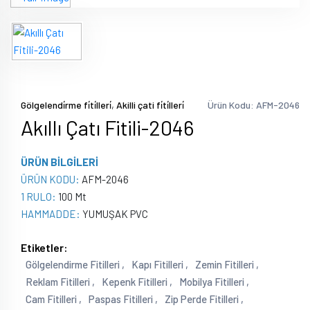
kiralama
pvc
zemin
kaplama
,
Gölgelendi̇rme fi̇ti̇lleri̇
Akilli çati fi̇ti̇lleri̇
Ürün Kodu: AFM-2046
Akıllı Çatı Fitili-2046
ÜRÜN BİLGİLERİ
ÜRÜN KODU:
AFM-2046
1 RULO:
100 Mt
HAMMADDE:
YUMUŞAK PVC
Etiketler:
Gölgelendirme Fitilleri ,
Kapı Fitilleri ,
Zemin Fitilleri ,
Reklam Fitilleri ,
Kepenk Fitilleri ,
Mobilya Fitilleri ,
Cam Fitilleri ,
Paspas Fitilleri ,
Zip Perde Fitilleri ,