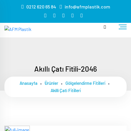
s
0212 620 65 84
info@afmplastik.com
masa
sandalye
kiralama
masa
sandalye
kiralama
masa
sandalye
Akıllı Çatı Fitili-2046
kiralama
masa
Anasayfa
Ürünler
Gölgelendi̇rme Fi̇ti̇lleri̇
sandalye
Akilli Çati Fi̇ti̇lleri̇
kiralama
masa
sandalye
kiralama
masa
sandalye