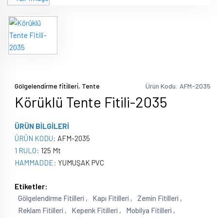
kiralama
pvc
zemin
kaplama
,
Gölgelendi̇rme fi̇ti̇lleri̇
Tente
Ürün Kodu: AFM-2035
Körüklü Tente Fitili-2035
ÜRÜN BİLGİLERİ
ÜRÜN KODU:
AFM-2035
1 RULO:
125 Mt
HAMMADDE:
YUMUŞAK PVC
Etiketler:
Gölgelendirme Fitilleri ,
Kapı Fitilleri ,
Zemin Fitilleri ,
Reklam Fitilleri ,
Kepenk Fitilleri ,
Mobilya Fitilleri ,