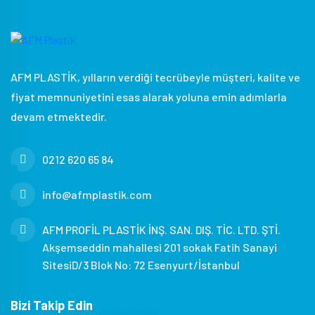
AFM PLASTİK, yılların verdiği tecrübeyle müşteri, kalite ve
fiyat memnuniyetini esas alarak yoluna emin adımlarla
devam etmektedir.
0212 620 65 84
info@afmplastik.com
AFM PROFİL PLASTİK İNŞ. SAN. DIŞ. TİC. LTD. ŞTİ.
Akşemseddin mahallesi 201 sokak Fatih Sanayi
SitesiD/3 Blok No: 72 Esenyurt/İstanbul
Bizi Takip Edin