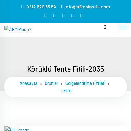
s
0212 620 65 84
info@afmplastik.com
masa
sandalye
kiralama
masa
sandalye
kiralama
masa
sandalye
Körüklü Tente Fitili-2035
kiralama
masa
Anasayfa
Ürünler
Gölgelendi̇rme Fi̇ti̇lleri̇
sandalye
Tente
kiralama
masa
sandalye
kiralama
masa
sandalye