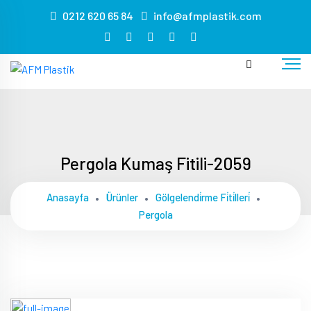
s
0212 620 65 84
info@afmplastik.com
masa
sandalye
kiralama
masa
sandalye
kiralama
masa
sandalye
Pergola Kumaş Fitili-2059
kiralama
masa
Anasayfa
Ürünler
Gölgelendi̇rme Fi̇ti̇lleri̇
sandalye
Pergola
kiralama
masa
sandalye
kiralama
masa
sandalye