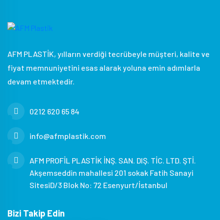
AFM PLASTİK, yılların verdiği tecrübeyle müşteri, kalite ve
fiyat memnuniyetini esas alarak yoluna emin adımlarla
devam etmektedir.
0212 620 65 84
info@afmplastik.com
AFM PROFİL PLASTİK İNŞ. SAN. DIŞ. TİC. LTD. ŞTİ.
Akşemseddin mahallesi 201 sokak Fatih Sanayi
SitesiD/3 Blok No: 72 Esenyurt/İstanbul
Bizi Takip Edin