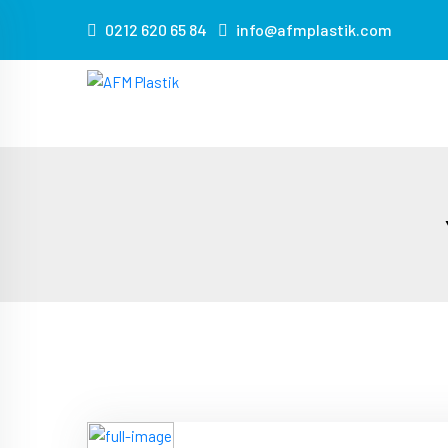
s
0212 620 65 84
info@afmplastik.com
masa
sandalye
kiralama
masa
sandalye
kiralama
masa
sandalye
kiralama
masa
sandalye
kiralama
masa
sandalye
kiralama
masa
sandalye