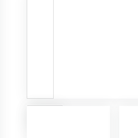
kiralama
pvc
zemin
kaplama